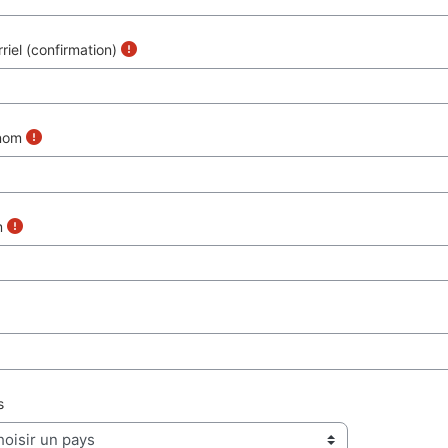
riel (confirmation)
nom
m
s