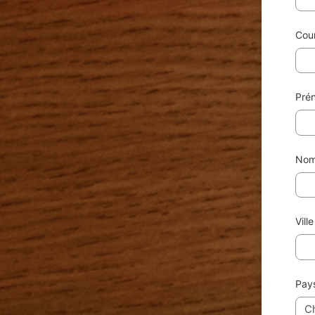
Cour
Pré
No
Ville
Pay