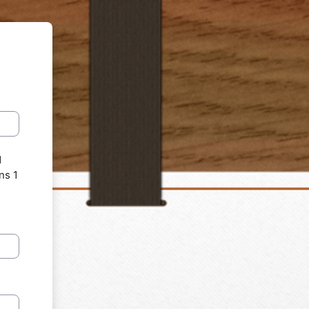
1
ns 1