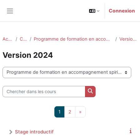
Passer au contenu principal
Connexion
Panneau latéral
Accueil
Cours
Programme de formation en accompagnement spirituel
Version 2024
Version 2024
Catégories de cours
Chercher dans les cours
Chercher dans les cou
Page 1
Page 2
Page suivante
1
2
»
Stage introductif